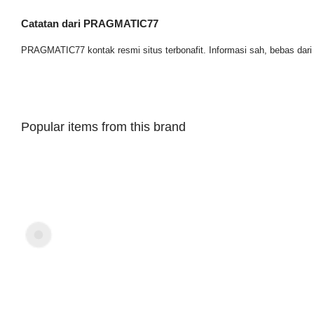
Saat dibuka lewat HP, tampilannya tetap enak dilihat dan tidak terasa
Catatan dari PRAGMATIC77
PRAGMATIC77 kontak resmi situs terbonafit. Informasi sah, bebas dari r
Popular items from this brand